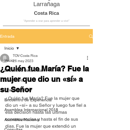
Larrañaga
Costa Rica
“Aprender a orar para aprender a vivir”
Entrada
Inicio
TOV-Costa Rica
Inicio
26 may 2023
¿Quién fue María? Fue la
El Sentido de la Vida
mujer que dio un «sí» a
Encuentro
su Señor
Oraciones TOV
¿Quién fue María? Fue la mujer que 
Encuentro de Experiencia
dio un «sí» a su Señor y luego fue fiel a 
Asamblea Internacional 2018
esa decisión hasta las últimas 
consecuencias y hasta el fin de sus 
Asamblea Nacional
días. Fue la mujer que extendió un 
Consultas