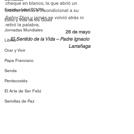
cheque en blanco, la que abrió un 
Espiritualidad TOVPIL
crédito infinito e incondicional a su 
Señor Dios y jamás se volvió atrás ni 
Estilo y Vida de los Guías
retiró la palabra.
Jornadas Mundiales
26 de mayo
El Sentido de la Vida – Padre Ignacio 
Libros
Larrañaga
Orar y Vivir
Papa Francisco
Senda
Pentecostés
El Arte de Ser Feliz
Semillas de Paz