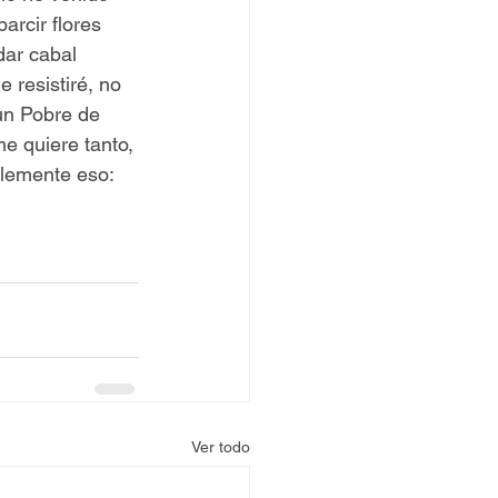
arcir flores 
dar cabal 
 resistiré, no 
un Pobre de 
e quiere tanto, 
plemente eso: 
Ver todo