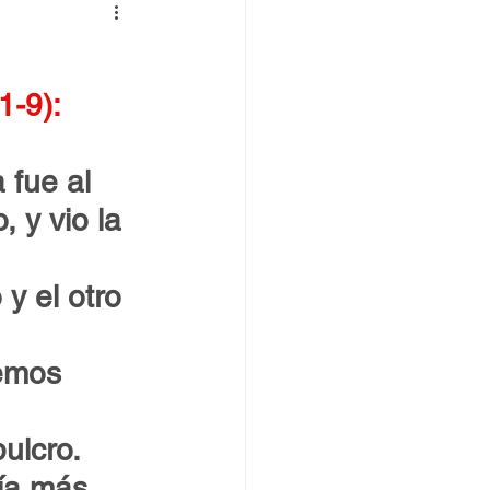
 TOVPIL
1-9):
 Francisco
Senda
 fue al 
 y vio la 
y el otro 
emos 
ulcro. 
ría más 