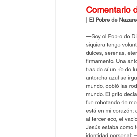
Comentario d
| El Pobre de Nazaret
—Soy el Pobre de Dio
siquiera tengo volun
dulces, serenas, ete
firmamento. Una anto
tras de sí un río de l
antorcha azul se irg
mundo, dobló las rodi
mundo. El grito decía
fue rebotando de mon
está en mi corazón; 
al tercer eco, el vac
Jesús estaba como to
identidad personal: 