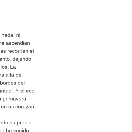
 nada, ni 
che ascendían 
as recorrían el 
ento, dejando 
ios. La 
s alta del 
 bordes del 
ntad". Y el eco 
a primavera 
 en mi corazón; 
ndo su propia 
no he venido 