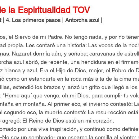
e la Espiritualidad TOV
 | 4. Los primeros pasos | Antorcha azul |
s, el Siervo de mi Padre. No tengo nada, y por no tener
tad propia. Les contaré una historia: Las voces de la no
rnas. Nazaret dormía aún, y soñaba; caravanas de estrell
rcha azul abrió, de repente, una hendidura en el firmam
uz blanca y azul. Era el Hijo de Dios, mejor, el Pobre de D
uió como un estandarte en la roca más alta de la cima má
llas, extendió los brazos y lanzó un grito que llegó a los
: "Heme aquí que vengo, oh mi Dios, para cumplir tu volu
taña en montaña. Al primer eco, el invierno contestó: L
al segundo eco, la muerte contestó: La resurrección está
ío agregó: El Reino de Dios está en mi corazón. 
mado por una viva inspiración, y continuó como definie
—No soy un sembrador que esparce la semilla al viento; 