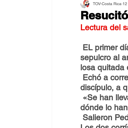
TOV-Costa Rica
12
Asamblea Internacional 2018
Resucitó
Lectura del 
Estilo y Vida de los Guías
EL primer dí
Pentecostés
El Arte de S
sepulcro al 
losa quitada 
Echó a corre
discípulo, a 
«Se han llev
dónde lo han
Salieron Ped
Los dos corrí