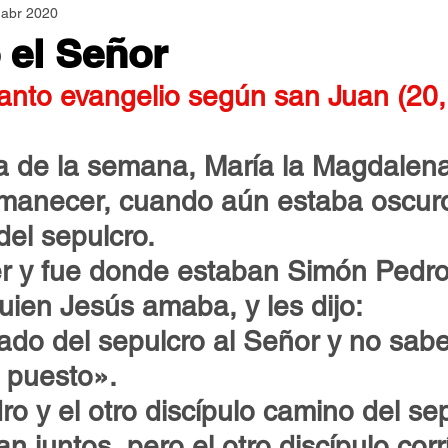
 abr 2020
Asamblea Nacional
Consultas
Espiritualidad
 el Señor
santo evangelio según san Juan (20,
Jornadas Mundiales
Libros
Orar y Vivir
Papa
a de la semana, María la Magdalena
er Feliz
Semillas de Paz
amanecer, cuando aún estaba oscuro,
del sepulcro.
r y fue donde estaban Simón Pedro 
quien Jesús amaba, y les dijo:
ado del sepulcro al Señor y no sab
 puesto».
ro y el otro discípulo camino del sep
an juntos, pero el otro discípulo cor