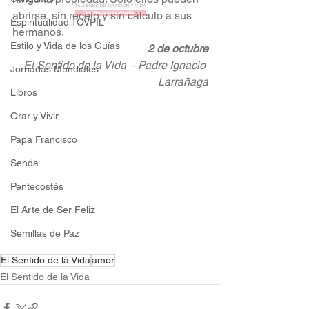
abrirse, sin recelo y sin cálculo a sus 
Espiritualidad TOVPIL
hermanos.
Estilo y Vida de los Guías
2 de octubre
El Sentido de la Vida – Padre Ignacio 
Jornadas Mundiales
Larrañaga
Libros
Orar y Vivir
Papa Francisco
Senda
Pentecostés
El Arte de Ser Feliz
Semillas de Paz
El Sentido de la Vida
amor
El Sentido de la Vida