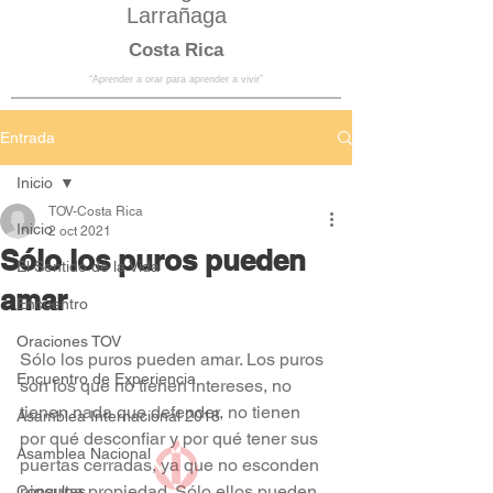
Larrañaga
Costa Rica
“Aprender a orar para aprender a vivir”
Entrada
Inicio
TOV-Costa Rica
Inicio
2 oct 2021
Sólo los puros pueden
El Sentido de la Vida
amar
Encuentro
Oraciones TOV
Sólo los puros pueden amar. Los puros 
Encuentro de Experiencia
son los que no tienen intereses, no 
tienen nada que defender, no tienen 
Asamblea Internacional 2018
por qué desconfiar y por qué tener sus 
Asamblea Nacional
puertas cerradas, ya que no esconden 
ninguna propiedad. Sólo ellos pueden 
Consultas