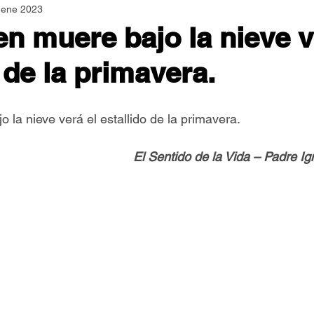
 ene 2023
Asamblea Nacional
Consultas
Espiritualidad
en muere bajo la nieve v
 de la primavera.
Jornadas Mundiales
Libros
Orar y Vivir
Papa
 la nieve verá el estallido de la primavera.
er Feliz
Semillas de Paz
El Sentido de la Vida – Padre I