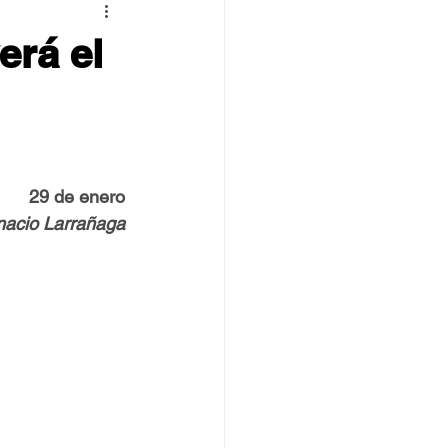
 TOVPIL
erá el
 Francisco
Senda
29 de enero
gnacio Larrañaga