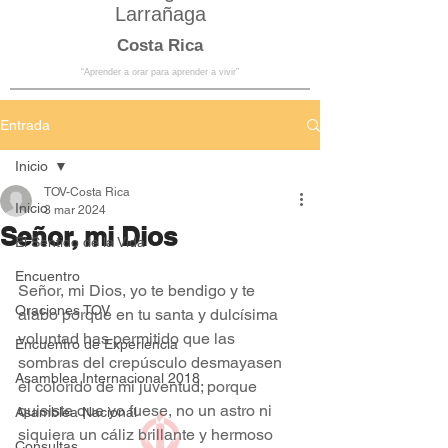
Larrañaga
Costa Rica
“Aprender a orar para aprender a vivir”
Entrada
Inicio
TOV-Costa Rica
Inicio
3 mar 2024
Señor, mi Dios
El Sentido de la Vida
Encuentro
Señor, mi Dios, yo te bendigo y te 
Oraciones TOV
alabo porque en tu santa y dulcísima 
voluntad has permitido que las 
Encuentro de Experiencia
sombras del crepúsculo desmayasen 
Asamblea Internacional 2018
el colorido de mi juventud; porque 
quisiste que yo fuese, no un astro ni 
Asamblea Nacional
siquiera un cáliz brillante y hermoso 
Consultas