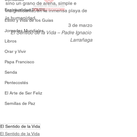
sino un grano de arena, simple e 
Espiritualidad TOVPIL
insignificante, en la inmensa playa de 
la humanidad.
Estilo y Vida de los Guías
3 de marzo
Jornadas Mundiales
El Sentido de la Vida – Padre Ignacio 
Larrañaga
Libros
Orar y Vivir
Papa Francisco
Senda
Pentecostés
El Arte de Ser Feliz
Semillas de Paz
El Sentido de la Vida
El Sentido de la Vida