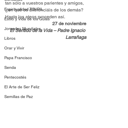
tan sólo a vuestros parientes y amigos, 
Espiritualidad TOVPIL
¿en qué os diferenciáis de los demás? 
Hasta los ateos proceden así.
Estilo y Vida de los Guías
27 de noviembre
Jornadas Mundiales
El Sentido de la Vida – Padre Ignacio 
Larrañaga
Libros
Orar y Vivir
Papa Francisco
Senda
Pentecostés
El Arte de Ser Feliz
Semillas de Paz