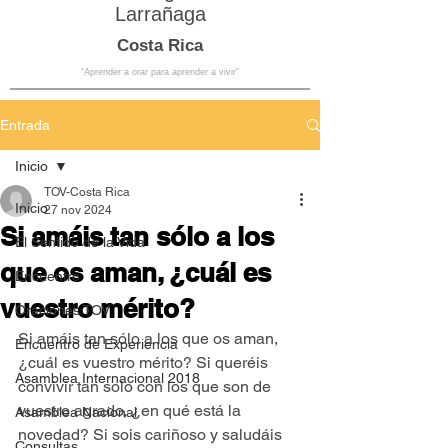
Larrañaga
Costa Rica
“Aprender a orar para aprender a vivir”
Entrada
Inicio
TOV-Costa Rica
Inicio
27 nov 2024
Si amáis tan sólo a los
El Sentido de la Vida
que os aman, ¿cuál es
Encuentro
vuestro mérito?
Oraciones TOV
Si amáis tan sólo a los que os aman, 
Encuentro de Experiencia
¿cuál es vuestro mérito? Si queréis 
Asamblea Internacional 2018
convivir tan solo con los que son de 
vuestro agrado, ¿en qué está la 
Asamblea Nacional
novedad? Si sois cariñoso y saludáis 
Consultas