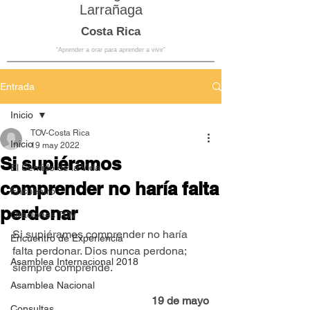
Larrañaga
Costa Rica
“Aprender a orar para aprender a vivir”
Entrada
Inicio
TOV-Costa Rica
Inicio
19 may 2022
Si supiéramos
El Sentido de la Vida
comprender no haría falta
Encuentro
perdonar
Oraciones TOV
Si supiéramos comprender no haría 
Encuentro de Experiencia
falta perdonar. Dios nunca perdona; 
Asamblea Internacional 2018
siempre comprende.
Asamblea Nacional
19 de mayo
Consultas