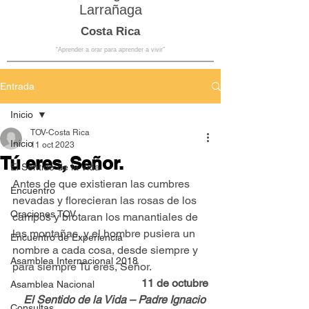
Larrañaga
Costa Rica
“Aprender a orar para aprender a vivir”
Entrada
Inicio
TOV-Costa Rica
Inicio
11 oct 2023
Tú eres, Señor.
El Sentido de la Vida
Antes de que existieran las cumbres 
Encuentro
nevadas y florecieran las rosas de los 
Oraciones TOV
campos y brotaran los manantiales de 
las montañas, y el hombre pusiera un 
Encuentro de Experiencia
nombre a cada cosa, desde siempre y 
Asamblea Internacional 2018
para siempre Tú eres, Señor.
11 de octubre
Asamblea Nacional
El Sentido de la Vida – Padre Ignacio 
Consultas