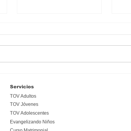
Hay que liberarse de tanta
Lo i
apropiación
ima
Servicios
TOV Adultos
TOV Jóvenes
TOV Adolescentes
Evangelizando Niños
Curso Matrimonial