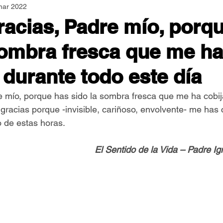
mar 2022
Asamblea Nacional
Consultas
Espiritualidad
racias, Padre mío, porq
sombra fresca que me ha
Jornadas Mundiales
Libros
Orar y Vivir
Papa
 durante todo este día
er Feliz
Semillas de Paz
e mío, porque has sido la sombra fresca que me ha cobi
y gracias porque -invisible, cariñoso, envolvente- me ha
o de estas horas.
El Sentido de la Vida – Padre I