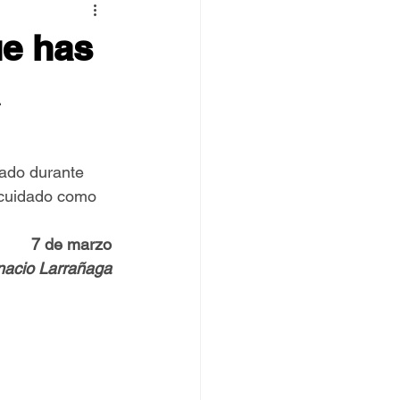
 TOVPIL
ue has
 Francisco
Senda
jado durante 
s cuidado como 
7 de marzo
gnacio Larrañaga