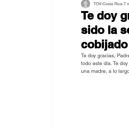
TOV-Costa Rica
7 
Asamblea Internacional 2018
Te doy g
sido la 
Estilo y Vida de los Guías
cobijado
Pentecostés
El Arte de S
Te doy gracias, Padr
todo este día. Te do
una madre, a lo larg