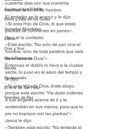
cuarenta días con sus cuarenta 
Espiritualidad TOVPIL
noches, al fin sintió hambre.
El tentador se le acercó y le dijo:
Estilo y Vida de los Guías
«Si eres Hijo de Dios, di que estas 
Jornadas Mundiales
piedras se conviertan en panes».
Pero él le contestó:
Libros
«Está escrito: “No solo de pan vive el 
Orar y Vivir
hombre, sino de toda palabra que sale 
de la boca de Dios”».
Papa Francisco
Entonces el diablo lo llevó a la ciudad 
Senda
santa, lo puso en el alero del templo y 
Pentecostés
le dijo:
«Si eres Hijo de Dios, tírate abajo, 
El Arte de Ser Feliz
porque está escrito: “Ha dado órdenes 
Semillas de Paz
a sus ángeles acerca de ti y te 
sostendrán en sus manos, para que tu 
pie no tropiece con las piedras”».
Jesús le dijo:
«También está escrito: “No tentarás al 