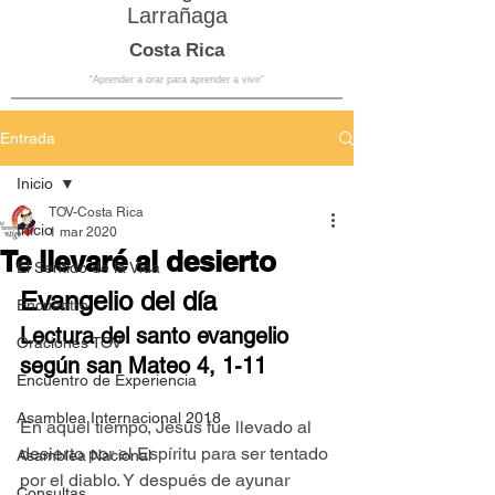
Larrañaga
Costa Rica
“Aprender a orar para aprender a vivir”
Entrada
Inicio
TOV-Costa Rica
Inicio
1 mar 2020
Te llevaré al desierto
El Sentido de la Vida
Evangelio del día
Encuentro
Lectura del santo evangelio 
Oraciones TOV
según san Mateo 4, 1-11
Encuentro de Experiencia
Asamblea Internacional 2018
En aquel tiempo, Jesús fue llevado al 
desierto por el Espíritu para ser tentado 
Asamblea Nacional
por el diablo. Y después de ayunar 
Consultas