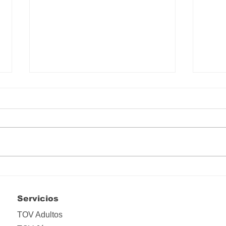
El video del Papa para
Mens
septiembre
Fran
de 2
Servicios
TOV Adultos