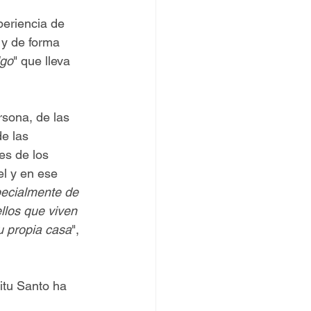
eriencia de 
 y de forma 
lgo
" que lleva 
rsona, de las 
e las 
es de los 
l y en ese 
pecialmente de 
llos que viven 
u propia casa
", 
itu Santo ha 