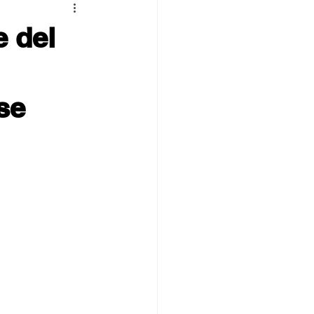
 TOVPIL
e del
 Francisco
Senda
se