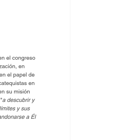
en el congreso 
zación, en 
en el papel de 
catequistas en 
en su misión 
"
a descubrir y 
ímites y sus 
andonarse a Él 