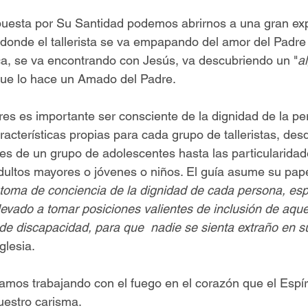
puesta por Su Santidad podemos abrirnos a una gran exp
s donde el tallerista se va empapando del amor del Padre
ca, se va encontrando con Jesús, va descubriendo un "
a
que lo hace un Amado del Padre. 
res es importante ser consciente de la dignidad de la pe
racterísticas propias para cada grupo de talleristas, desd
les de un grupo de adolescentes hasta las particularidad
dultos mayores o jóvenes o niños. El guía asume su pape
e toma de conciencia de la dignidad de cada persona, es
levado a tomar posiciones valientes de inclusión de aque
de discapacidad, para que  nadie se sienta extraño en s
glesia.
amos trabajando con el fuego en el corazón que el Espír
uestro carisma. 