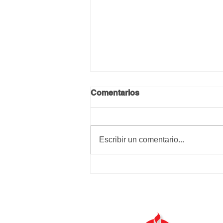
Comentarios
Escribir un comentario...
Bendición "Urbi et Orbi" del
Papa Francisco