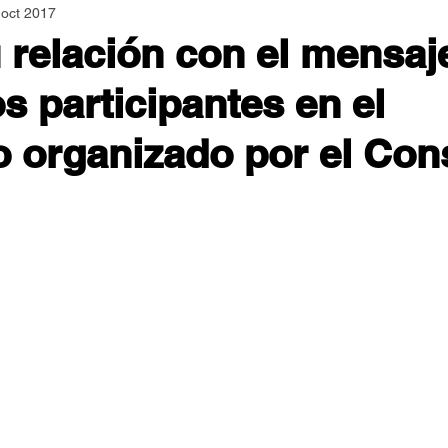
 oct 2017
Asamblea Nacional
Consultas
Espiritualidad
 relación con el mensaj
s participantes en el
Jornadas Mundiales
Libros
Orar y Vivir
Papa
 organizado por el Con
er Feliz
Semillas de Paz