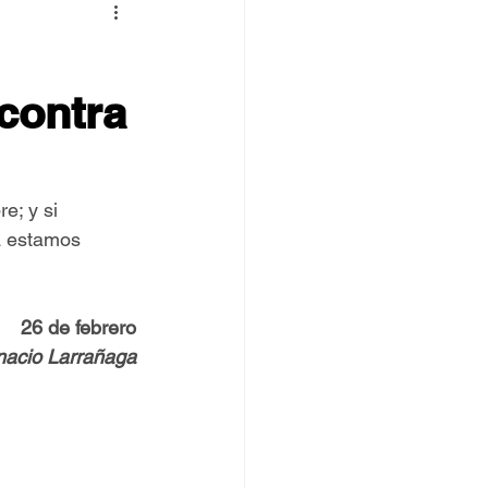
 TOVPIL
contra
 Francisco
Senda
e; y si 
a estamos 
26 de febrero
gnacio Larrañaga