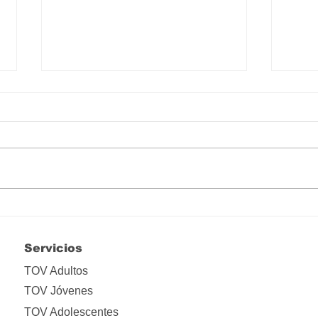
Hay que liberarse de tanta
Lo i
apropiación
ima
Servicios
TOV Adultos
TOV Jóvenes
TOV Adolescentes