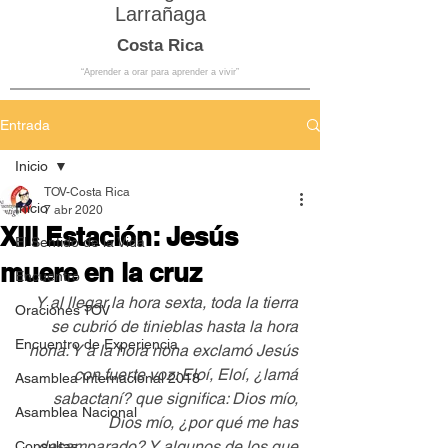
Larrañaga
Costa Rica
“Aprender a orar para aprender a vivir”
Entrada
Inicio
TOV-Costa Rica
Inicio
7 abr 2020
XIII Estación: Jesús
El Sentido de la Vida
muere en la cruz
Encuentro
Y al llegar la hora sexta, toda la tierra 
Oraciones TOV
se cubrió de tinieblas hasta la hora 
Encuentro de Experiencia
nona. Y a la hora nona exclamó Jesús 
con fuerte voz: Eloí, Eloí, ¿lamá 
Asamblea Internacional 2018
sabactaní? que significa: Dios mío, 
Asamblea Nacional
Dios mío, ¿por qué me has 
desamparado? Y algunos de los que 
Consultas