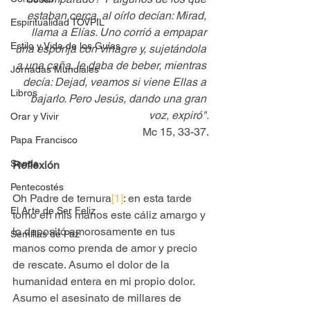
estaban cerca, al oírlo decían: Mirad, 
Espiritualidad TOVPIL
llama a Elías. Uno corrió a empapar 
Estilo y Vida de los Guías
una esponja con vinagre y, sujetándola 
a una caña, le daba de beber, mientras 
Jornadas Mundiales
decía: Dejad, veamos si viene Ellas a 
Libros
bajarlo. Pero Jesús, dando una gran 
voz, expiró".
Orar y Vivir
Mc 15, 33-37.
Papa Francisco
Senda
Reflexión
Pentecostés
Oh Padre de ternura
[1]
: en esta tarde 
El Arte de Ser Feliz
tomo en mis manos este cáliz amargo y 
lo depositó amorosamente en tus 
Semillas de Paz
manos como prenda de amor y precio 
de rescate. Asumo el dolor de la 
humanidad entera en mi propio dolor. 
Asumo el asesinato de millares de 