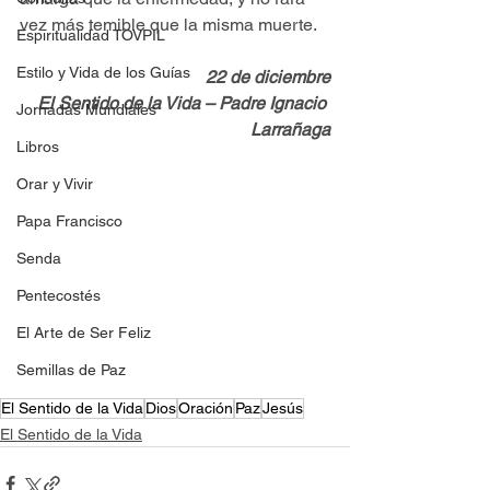
vez más temible que la misma muerte.
Espiritualidad TOVPIL
Estilo y Vida de los Guías
22 de diciembre
El Sentido de la Vida – Padre Ignacio 
Jornadas Mundiales
Larrañaga
Libros
Orar y Vivir
Papa Francisco
Senda
Pentecostés
El Arte de Ser Feliz
Semillas de Paz
El Sentido de la Vida
Dios
Oración
Paz
Jesús
El Sentido de la Vida