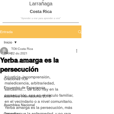
Larrañaga
Costa Rica
“Aprender a orar para aprender a vivir”
Entrada
Inicio
TOV-Costa Rica
Inicio
22 dic 2021
Yerba amarga es la
El Sentido de la Vida
persecución
Encuentro
Injusticia, incomprensión, 
Oraciones TOV
maledicencia, arbitrariedad, 
Encuentro de Experiencia
sarcasmo… de todo hay en la 
persecución, sea en el círculo familiar, 
Asamblea Internacional 2018
en el vecindario o a nivel comunitario. 
Asamblea Nacional
Yerba amarga es la persecución, más 
amarga que la enfermedad, y no rara 
Consultas