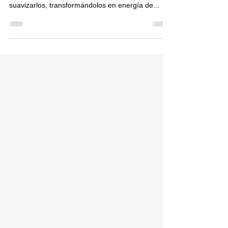
He ahí el programa: controlar todos los ímpetus
agresivos que se levantan desde el egoísmo,
suavizarlos, transformándolos en energía de...