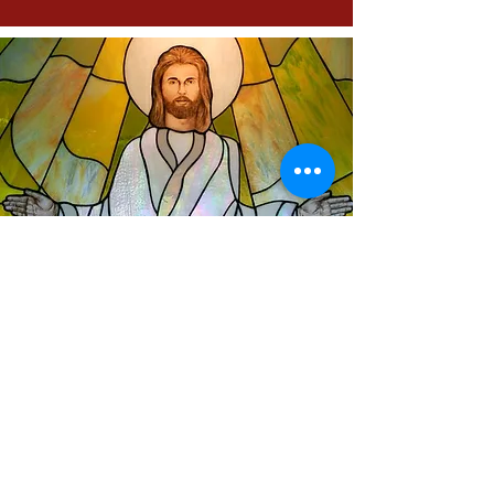
Tercero
Contemplando la figura de
Jesús y copiando sus rasgos,
lentamente el tallerista va
transformándose en una
persona paciente como Jesús,