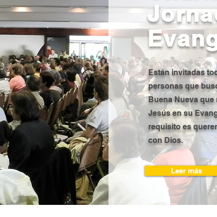
Jorna
Evang
Están invitadas to
personas que busc
Buena Nueva que 
Jesús en su Evang
requisito es querer
con Dios.
Leer más