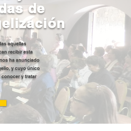
das de
elización
das aquellas
an recibir esta
nos ha anunciado
elio, y cuyo único
 conocer y tratar