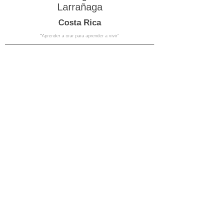
Larrañaga
Costa Rica
“Aprender a orar para aprender a vivir”