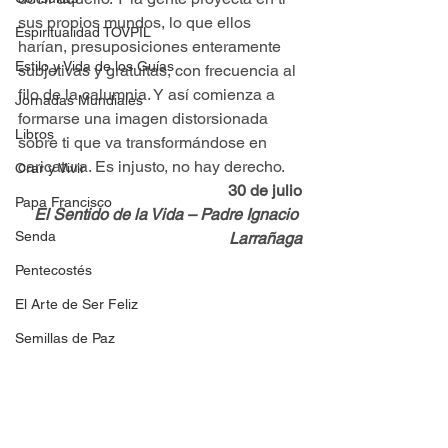
sus propios mundos, lo que ellos 
Espiritualidad TOVPIL
harían, presuposiciones enteramente 
Estilo y Vida de los Guías
subjetivas y gratuitas, con frecuencia al 
filo de la calumnia. Y así comienza a 
Jornadas Mundiales
formarse una imagen distorsionada 
Libros
sobre ti que va transformándose en 
caricatura. Es injusto, no hay derecho.
Orar y Vivir
30 de julio
Papa Francisco
El Sentido de la Vida – Padre Ignacio 
Senda
Larrañaga
Pentecostés
El Arte de Ser Feliz
Semillas de Paz