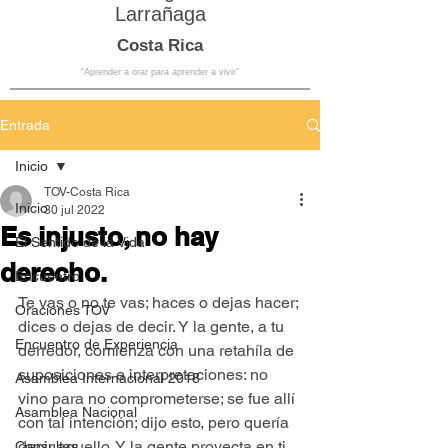
Larrañaga
Costa Rica
“Aprender a orar para aprender a vivir”
Entrada
Inicio
TOV-Costa Rica
Inicio
30 jul 2022
Es injusto, no hay
El Sentido de la Vida
derecho.
Encuentro
Te vas o no te vas; haces o dejas hacer; 
Oraciones TOV
dices o dejas de decir. Y la gente, a tu 
Encuentro de Experiencia
derredor, comienza con una retahíla de 
suposiciones e interpretaciones: no 
Asamblea Internacional 2018
vino para no comprometerse; se fue allí 
Asamblea Nacional
con tal intención; dijo esto, pero quería 
decir aquello. Y la gente proyecta en ti 
Consultas