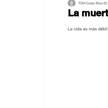
TOV-Costa Rica
22
Asamblea Internacional 2018
La muert
Estilo y Vida de los Guías
La vida es más débil
Pentecostés
El Arte de S