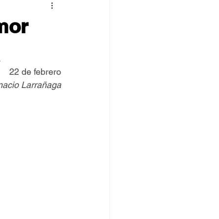
 TOVPIL
mor
 Francisco
Senda
.
22 de febrero
gnacio Larrañaga