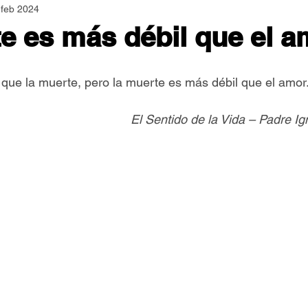
 feb 2024
Asamblea Nacional
Consultas
Espiritualidad
e es más débil que el a
Jornadas Mundiales
Libros
Orar y Vivir
Papa
 que la muerte, pero la muerte es más débil que el amor
El Sentido de la Vida – Padre I
er Feliz
Semillas de Paz