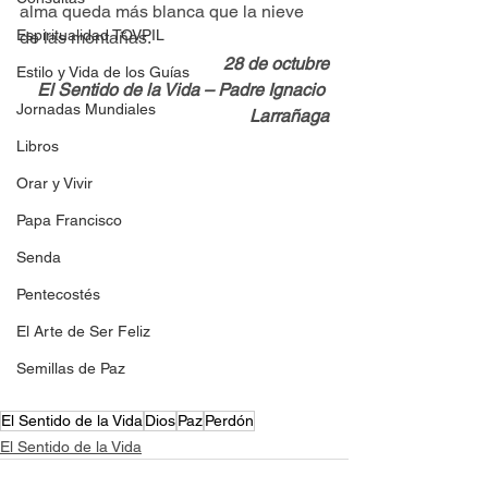
alma queda más blanca que la nieve 
Espiritualidad TOVPIL
de las montañas.
28 de octubre
Estilo y Vida de los Guías
El Sentido de la Vida – Padre Ignacio 
Jornadas Mundiales
Larrañaga
Libros
Orar y Vivir
Papa Francisco
Senda
Pentecostés
El Arte de Ser Feliz
Semillas de Paz
El Sentido de la Vida
Dios
Paz
Perdón
El Sentido de la Vida