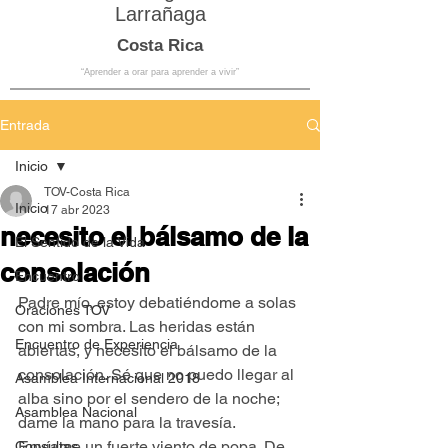
Larrañaga
Costa Rica
“Aprender a orar para aprender a vivir”
Entrada
Inicio
TOV-Costa Rica
Inicio
17 abr 2023
necesito el bálsamo de la
El Sentido de la Vida
consolación
Encuentro
Padre mío, estoy debatiéndome a solas 
Oraciones TOV
con mi sombra. Las heridas están 
Encuentro de Experiencia
abiertas, y necesito el bálsamo de la 
consolación. Sé que no puedo llegar al 
Asamblea Internacional 2018
alba sino por el sendero de la noche; 
Asamblea Nacional
dame la mano para la travesía. 
Envíame un fuerte viento de popa. De 
Consultas