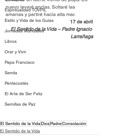
nuevo levaré anclas. Soltaré las 
Espiritualidad TOVPIL
amarras y partiré hacia alta mar.
Estilo y Vida de los Guías
17 de abril
El Sentido de la Vida – Padre Ignacio 
Jornadas Mundiales
Larrañaga
Libros
Orar y Vivir
Papa Francisco
Senda
Pentecostés
El Arte de Ser Feliz
Semillas de Paz
El Sentido de la Vida
Dios
Padre
Consolación
El Sentido de la Vida