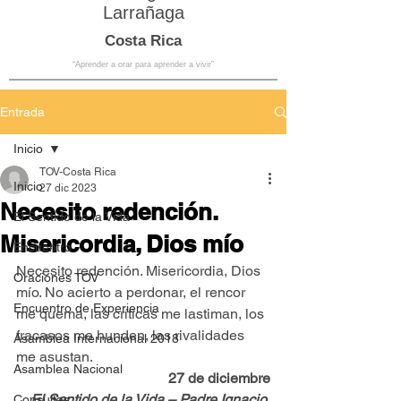
Larrañaga
Costa Rica
“Aprender a orar para aprender a vivir”
Entrada
Inicio
TOV-Costa Rica
Inicio
27 dic 2023
Necesito redención.
El Sentido de la Vida
Misericordia, Dios mío
Encuentro
Necesito redención. Misericordia, Dios 
Oraciones TOV
mío. No acierto a perdonar, el rencor 
Encuentro de Experiencia
me quema, las críticas me lastiman, los 
fracasos me hunden, las rivalidades 
Asamblea Internacional 2018
me asustan.
Asamblea Nacional
27 de diciembre
El Sentido de la Vida – Padre Ignacio 
Consultas