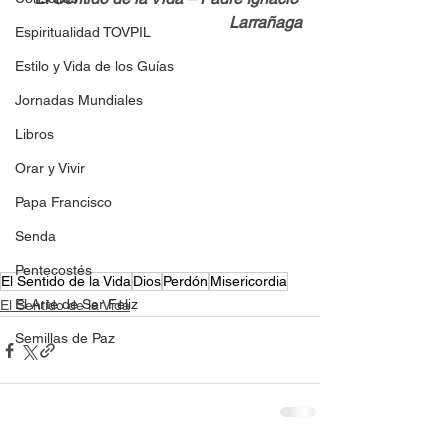
Larrañaga
Espiritualidad TOVPIL
Estilo y Vida de los Guías
Jornadas Mundiales
Libros
Orar y Vivir
Papa Francisco
Senda
Pentecostés
El Sentido de la Vida
Dios
Perdón
Misericordia
El Arte de Ser Feliz
El Sentido de la Vida
Semillas de Paz