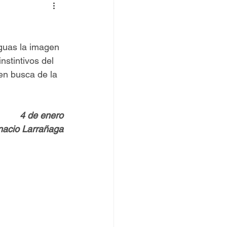
 TOVPIL
aguas la imagen 
 Francisco
Senda
stintivos del 
en busca de la 
4 de enero
gnacio Larrañaga