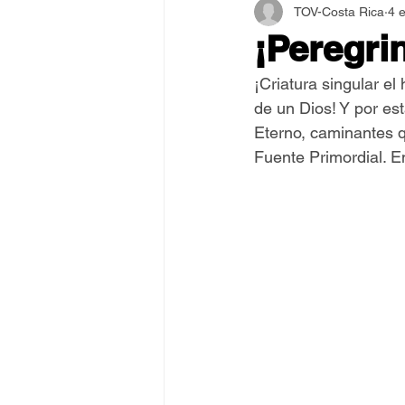
TOV-Costa Rica
4 
Asamblea Internacional 2018
¡Peregri
¡Criatura singular e
Estilo y Vida de los Guías
de un Dios! Y por es
Eterno, caminantes q
Fuente Primordial. E
Pentecostés
El Arte de S