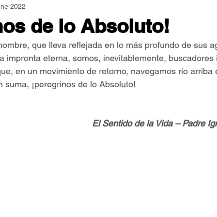
ene 2022
Asamblea Nacional
Consultas
Espiritualidad
nos de lo Absoluto!
l hombre, que lleva reflejada en lo más profundo de sus 
Jornadas Mundiales
Libros
Orar y Vivir
Papa
ta impronta eterna, somos, inevitablemente, buscadores in
ue, en un movimiento de retorno, navegamos río arriba 
n suma, ¡peregrinos de lo Absoluto!
er Feliz
Semillas de Paz
El Sentido de la Vida – Padre I