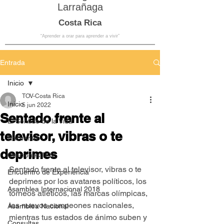
Larrañaga
Costa Rica
“Aprender a orar para aprender a vivir”
Entrada
Inicio
TOV-Costa Rica
Inicio
5 jun 2022
Sentado frente al
El Sentido de la Vida
televisor, vibras o te
Encuentro
deprimes
Oraciones TOV
Sentado frente al televisor, vibras o te 
Encuentro de Experiencia
deprimes por los avatares políticos, los 
Asamblea Internacional 2018
torneos atléticos, las marcas olímpicas, 
los nuevos campeones nacionales, 
Asamblea Nacional
mientras tus estados de ánimo suben y 
Consultas