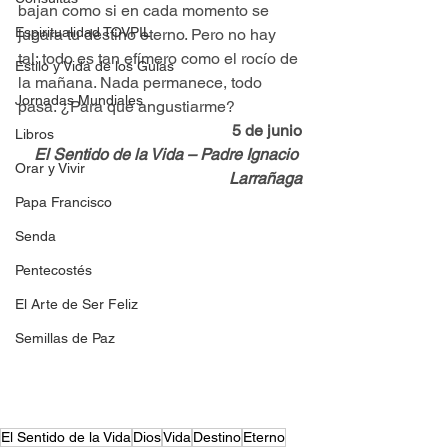
bajan como si en cada momento se 
Espiritualidad TOVPIL
jugara tu destino eterno. Pero no hay 
tal: todo es tan efímero como el rocío de 
Estilo y Vida de los Guías
la mañana. Nada permanece, todo 
Jornadas Mundiales
pasa. ¿Para qué angustiarme?
5 de junio
Libros
El Sentido de la Vida – Padre Ignacio 
Orar y Vivir
Larrañaga
Papa Francisco
Senda
Pentecostés
El Arte de Ser Feliz
Semillas de Paz
El Sentido de la Vida
Dios
Vida
Destino
Eterno