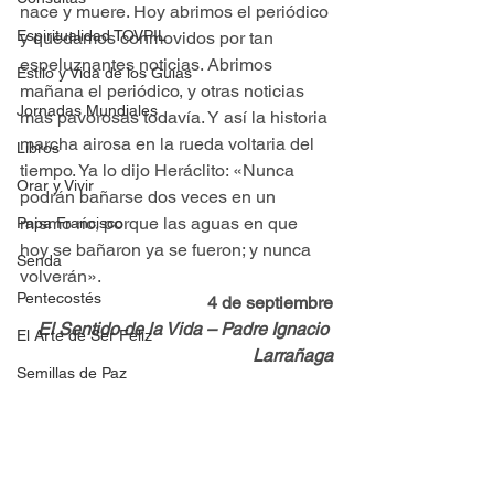
nace y muere. Hoy abrimos el periódico 
Espiritualidad TOVPIL
y quedamos conmovidos por tan 
espeluznantes noticias. Abrimos 
Estilo y Vida de los Guías
mañana el periódico, y otras noticias 
Jornadas Mundiales
más pavorosas todavía. Y así la historia 
marcha airosa en la rueda voltaria del 
Libros
tiempo. Ya lo dijo Heráclito: «Nunca 
Orar y Vivir
podrán bañarse dos veces en un 
mismo río, porque las aguas en que 
Papa Francisco
hoy se bañaron ya se fueron; y nunca 
Senda
volverán».
Pentecostés
4 de septiembre
El Sentido de la Vida – Padre Ignacio 
El Arte de Ser Feliz
Larrañaga
Semillas de Paz