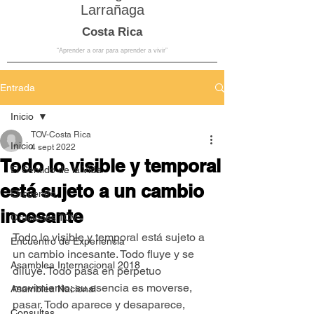
Larrañaga
Costa Rica
“Aprender a orar para aprender a vivir”
Entrada
Inicio
TOV-Costa Rica
Inicio
4 sept 2022
Todo lo visible y temporal
El Sentido de la Vida
está sujeto a un cambio
Encuentro
incesante
Oraciones TOV
Todo lo visible y temporal está sujeto a 
Encuentro de Experiencia
un cambio incesante. Todo fluye y se 
Asamblea Internacional 2018
diluye. Todo pasa en perpetuo 
movimiento; su esencia es moverse, 
Asamblea Nacional
pasar. Todo aparece y desaparece, 
Consultas