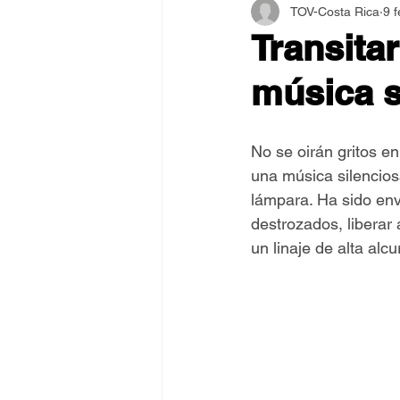
TOV-Costa Rica
9 
Asamblea Internacional 2018
Transitar
música s
Estilo y Vida de los Guías
No se oirán gritos en
Pentecostés
El Arte de S
una música silencios
lámpara. Ha sido env
destrozados, liberar 
un linaje de alta alcu