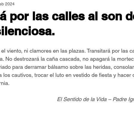
feb 2024
Asamblea Nacional
Consultas
Espiritualidad
á por las calles al son 
ilenciosa.
Jornadas Mundiales
Libros
Orar y Vivir
Papa
 el viento, ni clamores en las plazas. Transitará por las c
er Feliz
Semillas de Paz
a. No destrozará la caña cascada, no apagará la morteci
iado para derramar bálsamo sobre las heridas, consolar 
a los cautivos, trocar el luto en vestido de fiesta y hacer
rnia.
El Sentido de la Vida – Padre I