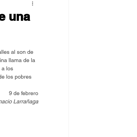
 TOVPIL
de una
 Francisco
Senda
alles al son de 
na llama de la 
a los 
 de los pobres 
9 de febrero
gnacio Larrañaga