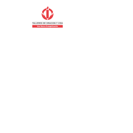
Larrañaga
Costa Rica
“Aprender a orar para aprender a vivir”
Zona de Guías
Primeros pasos
Fechas importantes
Misa de envío 2012
DMG Costa Rica
Consulta 2016
Asamblea Nacional 2016
Recunión Con Coordinacion Internacional
Fotos
Videos
Misa de Envío 2012
Semana de Culminación 2012
Al Encuentro Contigo 2009
Documentos
Día del Guía según