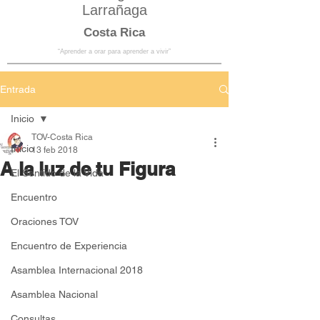
Larrañaga
Costa Rica
“Aprender a orar para aprender a vivir”
Entrada
Inicio
TOV-Costa Rica
Inicio
13 feb 2018
A la luz de tu Figura
El Sentido de la Vida
Encuentro
Oraciones TOV
Encuentro de Experiencia
Asamblea Internacional 2018
Asamblea Nacional
Consultas