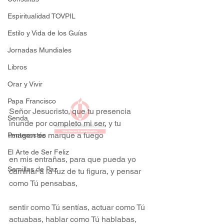
Espiritualidad TOVPIL
Estilo y Vida de los Guías
Jornadas Mundiales
Libros
Orar y Vivir
Papa Francisco
Señor Jesucristo, que tu presencia 
Senda
inunde por completo mi ser, y tu 
imagen se marque a fuego
Pentecostés
El Arte de Ser Feliz
en mis entrañas, para que pueda yo 
Semillas de Paz
caminar a la luz de tu figura, y pensar 
como Tú pensabas,
sentir como Tú sentías, actuar como Tú 
actuabas, hablar como Tú hablabas, 