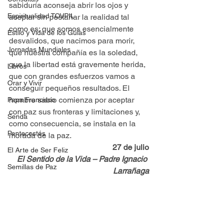
sabiduría aconseja abrir los ojos y 
Espiritualidad TOVPIL
aceptar sin pestañar la realidad tal 
como es: que somos esencialmente 
Estilo y Vida de los Guías
desvalidos, que nacimos para morir, 
Jornadas Mundiales
que nuestra compañía es la soledad, 
que la libertad está gravemente herida, 
Libros
que con grandes esfuerzos vamos a 
Orar y Vivir
conseguir pequeños resultados. El 
hombre sabio comienza por aceptar 
Papa Francisco
con paz sus fronteras y limitaciones y, 
Senda
como consecuencia, se instala en la 
Pentecostés
morada de la paz.
27 de julio
El Arte de Ser Feliz
El Sentido de la Vida – Padre Ignacio 
Semillas de Paz
Larrañaga