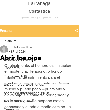
Larrañaga
Costa Rica
“Aprender a orar para aprender a vivir”
Entrada
Inicio
TOV-Costa Rica
Inicio
27 jul 2024
Abrir los ojos
El Sentido de la Vida
Originalmente, el hombre es limitación 
Encuentro
e impotencia. He aquí otro hondo 
Oraciones TOV
manantial de sufrimiento para el 
hombre: sus propias fronteras. Desea 
Encuentro de Experiencia
mucho y puede poco. Apunta alto y 
Asamblea Internacional 2018
clava bajo. Se esfuerza por agradar y 
no lo consigue. Se propone metas 
Asamblea Nacional
concretas y queda a medio camino. La 
Consultas