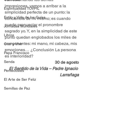
impresiones, vamos a arribar a la 
Espiritualidad TOVPIL
simplicidad perfecta de un punto: la 
Estilo y Vida de los Guías
conciencia de mí mismo; es cuando 
puedo pronunciar el pronombre 
Jornadas Mundiales
sagrado yo. Y, en la simplicidad de este 
Libros
punto quedan englobados los miles de 
componentes: mi mano, mi cabeza, mis 
Orar y Vivir
emociones… ¿Conclusión La persona 
Papa Francisco
es interioridad?
Senda
30 de agosto
El Sentido de la Vida – Padre Ignacio 
Pentecostés
Larrañaga
El Arte de Ser Feliz
Semillas de Paz