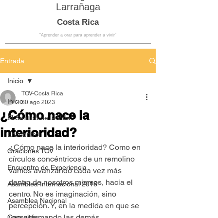
Larrañaga
Costa Rica
“Aprender a orar para aprender a vivir”
Entrada
Inicio
TOV-Costa Rica
Inicio
30 ago 2023
¿Cómo nace la
El Sentido de la Vida
interioridad?
Encuentro
¿Cómo nace la interioridad? Como en 
Oraciones TOV
círculos concéntricos de un remolino 
Encuentro de Experiencia
vamos avanzando cada vez más 
dentro de nosotros mismos, hacia el 
Asamblea Internacional 2018
centro. No es imaginación, sino 
Asamblea Nacional
percepción. Y, en la medida en que se 
van esfumando las demás 
Consultas