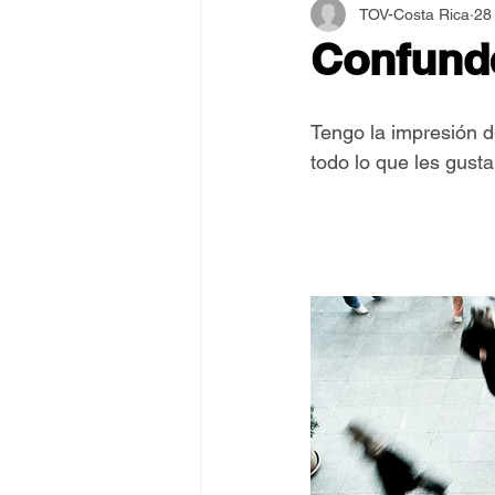
TOV-Costa Rica
28
Asamblea Internacional 2018
Confund
Estilo y Vida de los Guías
Tengo la impresión 
todo lo que les gusta
Pentecostés
El Arte de S