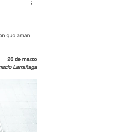
 TOVPIL
 Francisco
Senda
een que aman 
26 de marzo
gnacio Larrañaga