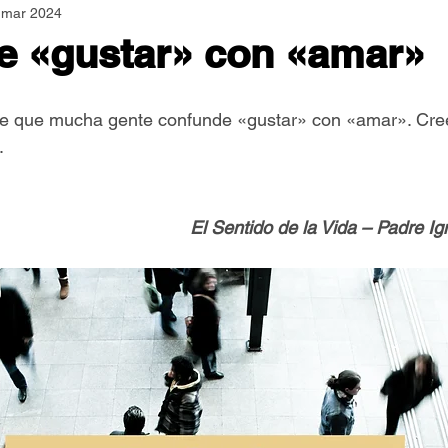
 mar 2024
Asamblea Nacional
Consultas
Espiritualidad
e «gustar» con «amar»
Jornadas Mundiales
Libros
Orar y Vivir
Papa
de que mucha gente confunde «gustar» con «amar». Cr
.
er Feliz
Semillas de Paz
El Sentido de la Vida – Padre I