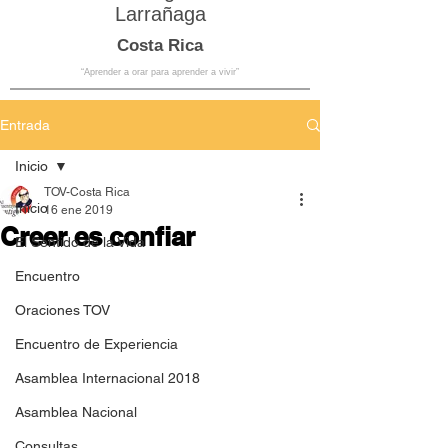
Larrañaga
Costa Rica
“Aprender a orar para aprender a vivir”
Entrada
Inicio
TOV-Costa Rica
Inicio
16 ene 2019
Creer es confiar
El Sentido de la Vida
Encuentro
Oraciones TOV
Encuentro de Experiencia
Asamblea Internacional 2018
Asamblea Nacional
Consultas