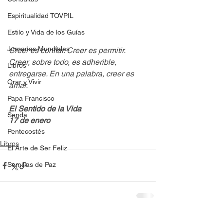
Espiritualidad TOVPIL
Estilo y Vida de los Guías
Jornadas Mundiales
Creer es confiar. Creer es permitir. 
Creer, sobre todo, es adherible, 
Libros
entregarse. En una palabra, creer es 
Orar y Vivir
amar.
Papa Francisco
El Sentido de la Vida 
Senda
17 de enero 
Pentecostés
Libros
El Arte de Ser Feliz
Semillas de Paz