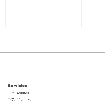
Hay que liberarse de tanta
Lo i
apropiación
ima
Servicios
TOV Adultos
TOV Jóvenes