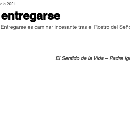
 dic 2021
Asamblea Nacional
Consultas
Espiritualidad
 entregarse
 Entregarse es caminar incesante tras el Rostro del Seño
Jornadas Mundiales
Libros
Orar y Vivir
Papa
er Feliz
Semillas de Paz
El Sentido de la Vida – Padre I