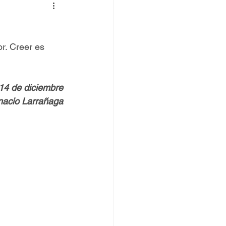
 TOVPIL
r. Creer es 
 Francisco
Senda
14 de diciembre
gnacio Larrañaga