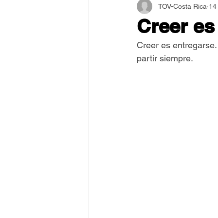
TOV-Costa Rica
14
Asamblea Internacional 2018
Creer es
Creer es entregarse.
Estilo y Vida de los Guías
partir siempre.
Pentecostés
El Arte de S