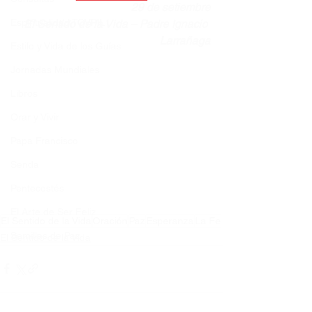
29 de setiembre
Espiritualidad TOVPIL
El Sentido de la Vida – Padre Ignacio 
Larrañaga
Estilo y Vida de los Guías
Jornadas Mundiales
Libros
Orar y Vivir
Papa Francisco
Senda
Pentecostés
El Arte de Ser Feliz
El Sentido de la Vida
Oración
Paz
Esperanza
La Fe
Semillas de Paz
El Sentido de la Vida