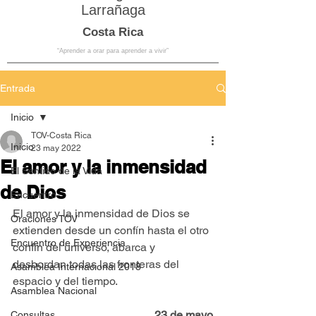
Larrañaga
Costa Rica
“Aprender a orar para aprender a vivir”
Entrada
Inicio
TOV-Costa Rica
Inicio
23 may 2022
El amor y la inmensidad
El Sentido de la Vida
de Dios
Encuentro
El amor y la inmensidad de Dios se 
Oraciones TOV
extienden desde un confín hasta el otro 
Encuentro de Experiencia
confín del universo, abarca y 
desbordan todas las fronteras del 
Asamblea Internacional 2018
espacio y del tiempo.
Asamblea Nacional
23 de mayo
Consultas