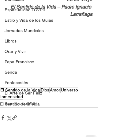
El Sentido de la Vida – Padre Ignacio 
Espiritualidad TOVPIL
Larrañaga
Estilo y Vida de los Guías
Jornadas Mundiales
Libros
Orar y Vivir
Papa Francisco
Senda
Pentecostés
El Sentido de la Vida
Dios
Amor
Universo
El Arte de Ser Feliz
Inmensidad
Semillas de Paz
El Sentido de la Vida