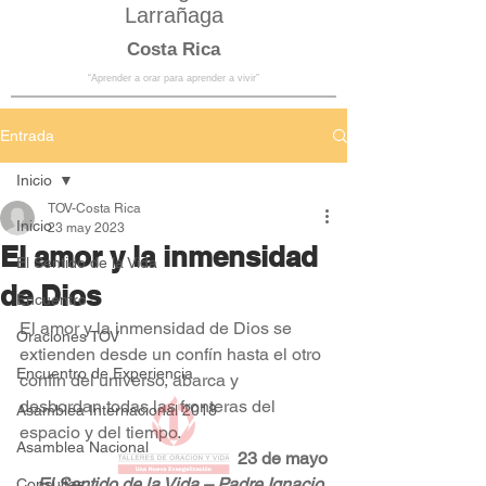
Larrañaga
Costa Rica
“Aprender a orar para aprender a vivir”
Entrada
Inicio
TOV-Costa Rica
Inicio
23 may 2023
El amor y la inmensidad
El Sentido de la Vida
de Dios
Encuentro
El amor y la inmensidad de Dios se 
Oraciones TOV
extienden desde un confín hasta el otro 
Encuentro de Experiencia
confín del universo, abarca y 
desbordan todas las fronteras del 
Asamblea Internacional 2018
espacio y del tiempo.
Asamblea Nacional
23 de mayo
El Sentido de la Vida – Padre Ignacio 
Consultas