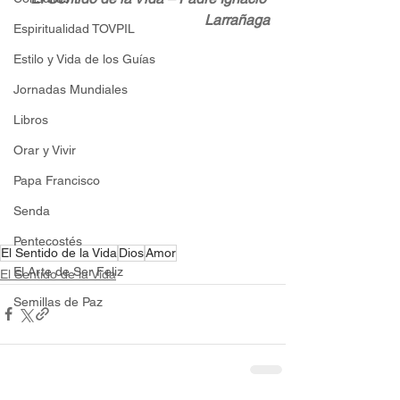
Larrañaga
Espiritualidad TOVPIL
Estilo y Vida de los Guías
Jornadas Mundiales
Libros
Orar y Vivir
Papa Francisco
Senda
Pentecostés
El Sentido de la Vida
Dios
Amor
El Arte de Ser Feliz
El Sentido de la Vida
Semillas de Paz