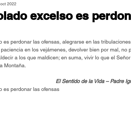
 oct 2022
Asamblea Nacional
Consultas
Espiritualidad
olado excelso es perdon
Jornadas Mundiales
Libros
Orar y Vivir
Papa
 es perdonar las ofensas, alegrarse en las tribulaciones,
 paciencia en los vejámenes, devolver bien por mal, no p
er Feliz
Semillas de Paz
decir a los que maldicen; en suma, vivir lo que el Señor 
la Montaña.
El Sentido de la Vida – Padre I
o es perdonar las ofensas