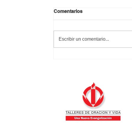
Comentarios
Escribir un comentario...
Dios con su paciencia
eterna consigue mucho
más que nosotros con
nuestros rayos de cólera