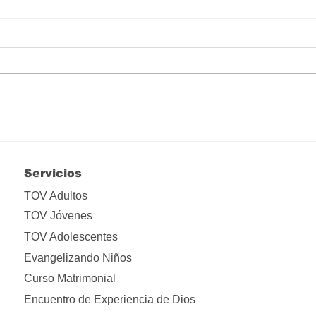
Felices los que en medio de
Marí
la oscuridad de una noche
mant
creyeron en el resplandor
Servicios
de la luz
TOV Adultos
TOV Jóvenes
TOV Adolescentes
Evangelizando Niños
Curso Matrimonial
Encuentro de Experiencia de Dios