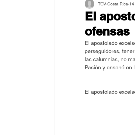
TOV-Costa Rica
14
Asamblea Internacional 2018
El apost
ofensas
Estilo y Vida de los Guías
El apostolado excelso
perseguidores, tener
Pentecostés
El Arte de S
las calumnias, no mal
Pasión y enseñó en 
El apostolado excels