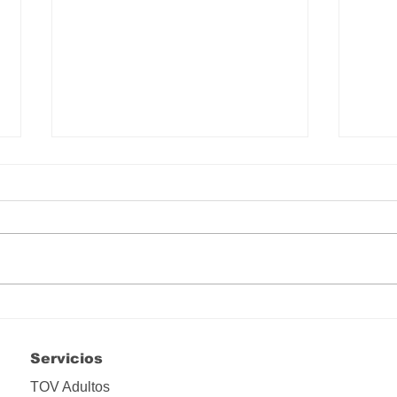
María, envuélvenos en el
Tran
manto de tu silencio
amo
Servicios
TOV Adultos