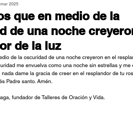
 mar 2025
Asamblea Nacional
Consultas
Espiritualidad
los que en medio de la
d de una noche creyeron
Jornadas Mundiales
Libros
Orar y Vivir
Papa
or de la luz
er Feliz
Semillas de Paz
edio de la oscuridad de una noche creyeron en el resplan
uridad me envuelva como una noche sin estrellas y me e
nada dame la gracia de creer en el resplandor de tu ros
és Padre santo. Amén.
aga, fundador de Talleres de Oración y Vida.