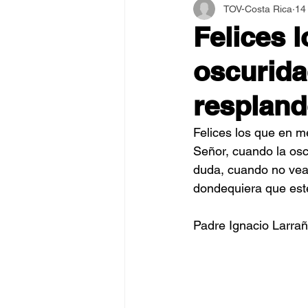
TOV-Costa Rica
14
Asamblea Internacional 2018
Felices 
oscurida
Estilo y Vida de los Guías
respland
Pentecostés
El Arte de S
Felices los que en m
Señor, cuando la osc
duda, cuando no vea 
dondequiera que est
Padre Ignacio Larrañ