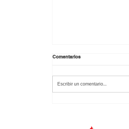
Comentarios
Escribir un comentario...
Dios con su paciencia
eterna consigue mucho
más que nosotros con
nuestros rayos de cólera