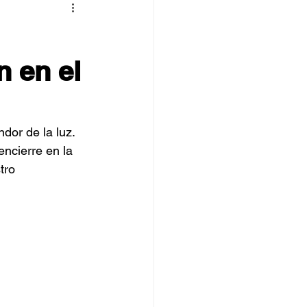
 TOVPIL
 en el
 Francisco
Senda
dor de la luz. 
ncierre en la 
tro 