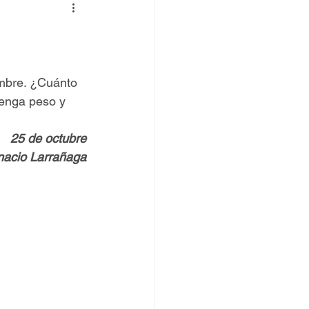
 TOVPIL
 Francisco
Senda
mbre. ¿Cuánto 
tenga peso y 
25 de octubre
gnacio Larrañaga