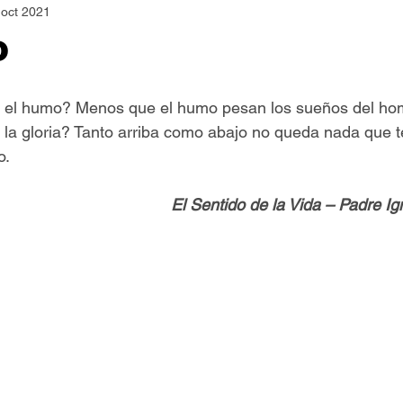
 oct 2021
Asamblea Nacional
Consultas
Espiritualidad
o
Jornadas Mundiales
Libros
Orar y Vivir
Papa
 el humo? Menos que el humo pesan los sueños del ho
la gloria? Tanto arriba como abajo no queda nada que 
o.
er Feliz
Semillas de Paz
El Sentido de la Vida – Padre I