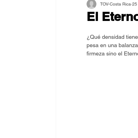
TOV-Costa Rica
25
Asamblea Internacional 2018
El Etern
Estilo y Vida de los Guías
¿Qué densidad tiene
pesa en una balanza 
firmeza sino el Etern
Pentecostés
El Arte de S