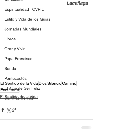
Larrañaga
Espiritualidad TOVPIL
Estilo y Vida de los Guías
Jornadas Mundiales
Libros
Orar y Vivir
Papa Francisco
Senda
Pentecostés
El Sentido de la Vida
Dios
Silencio
Camino
El Arte de Ser Feliz
Encuentro
El Sentido de la Vida
Semillas de Paz