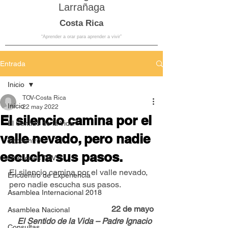
Larrañaga
Costa Rica
“Aprender a orar para aprender a vivir”
Entrada
Inicio
TOV-Costa Rica
Inicio
22 may 2022
El silencio camina por el
El Sentido de la Vida
valle nevado, pero nadie
Encuentro
escucha sus pasos.
Oraciones TOV
El silencio camina por el valle nevado, 
Encuentro de Experiencia
pero nadie escucha sus pasos.
Asamblea Internacional 2018
22 de mayo
Asamblea Nacional
El Sentido de la Vida – Padre Ignacio 
Consultas