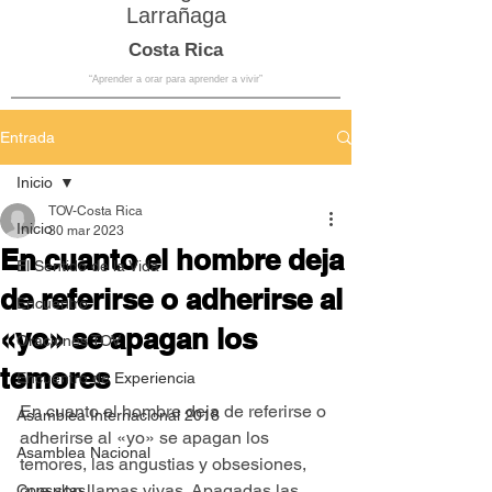
Larrañaga
Costa Rica
“Aprender a orar para aprender a vivir”
Entrada
Inicio
TOV-Costa Rica
Inicio
30 mar 2023
En cuanto el hombre deja
El Sentido de la Vida
de referirse o adherirse al
Encuentro
«yo» se apagan los
Oraciones TOV
temores
Encuentro de Experiencia
En cuanto el hombre deja de referirse o 
Asamblea Internacional 2018
adherirse al «yo» se apagan los 
Asamblea Nacional
temores, las angustias y obsesiones, 
que son llamas vivas. Apagadas las 
Consultas