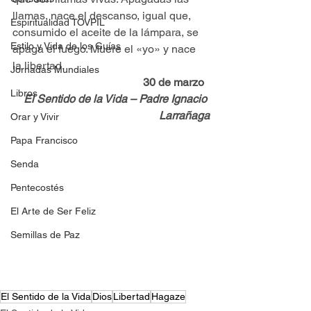
llamas, nace el descanso, igual que, 
Espiritualidad TOVPIL
consumido el aceite de la lámpara, se 
Estilo y Vida de los Guías
apaga el fuego. Muere el «yo» y nace 
la libertad. 
Jornadas Mundiales
30 de marzo
Libros
El Sentido de la Vida – Padre Ignacio 
Larrañaga
Orar y Vivir
Papa Francisco
Senda
Pentecostés
El Arte de Ser Feliz
Semillas de Paz
El Sentido de la Vida
Dios
Libertad
Hagaze