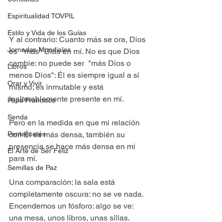
Espiritualidad TOVPIL
Estilo y Vida de los Guías
Y al contrario: Cuanto más se ora, Dios 
Jornadas Mundiales
es  "más" Dios en mí. No es que Dios 
cambie: no puede ser  "más Dios o 
Libros
menos Dios": Él es siempre igual a sí 
Orar y Vivir
mismo; es inmutable y está 
inalterablemente presente en mí.
Papa Francisco
Senda
Pero en la medida en que mi relación 
Pentecostés
con Él es más densa, también su 
presencia se hace más densa en mí 
El Arte de Ser Feliz
para mí.
Semillas de Paz
Una comparación: la sala está 
completamente oscura: no se ve nada. 
Encendemos un fósforo: algo se ve: 
una mesa, unos libros, unas sillas. 