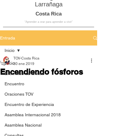
Larrañaga
Costa Rica
“Aprender a orar para aprender a vivir”
Entrada
Inicio
TOV-Costa Rica
Inicio
30 ene 2019
Encendiendo fósforos
El Sentido de la Vida
Encuentro
Oraciones TOV
Encuentro de Experiencia
Asamblea Internacional 2018
Asamblea Nacional
Consultas