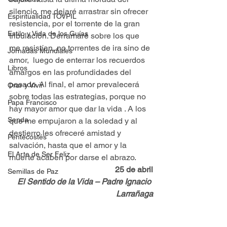
silencio, me dejaré arrastrar sin ofrecer 
Espiritualidad TOVPIL
resistencia, por el torrente de la gran 
Estilo y Vida de los Guías
tribulación. Derramaré sobre los que 
me resistían, no torrentes de ira sino de 
Jornadas Mundiales
amor,  luego de enterrar los recuerdos 
Libros
amargos en las profundidades del 
pasado. Al final, el amor prevalecerá 
Orar y Vivir
sobre todas las estrategias, porque no 
Papa Francisco
hay mayor amor que dar la vida . A los 
Senda
que me empujaron a la soledad y al 
destierro les ofreceré amistad y 
Pentecostés
salvación, hasta que el amor y la 
El Arte de Ser Feliz
muerte acaben por darse el abrazo.
25 de abril
Semillas de Paz
El Sentido de la Vida – Padre Ignacio 
Larrañaga