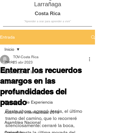
Larrañaga
Costa Rica
“Aprender a orar para aprender a vivir”
Entrada
Inicio
TOV-Costa Rica
Inicio
25 abr 2023
Enterrar los recuerdos
El Sentido de la Vida
amargos en las
Encuentro
profundidades del
Oraciones TOV
pasado
Encuentro de Experiencia
Resta ahora, agregó Jesús, el último 
Asamblea Internacional 2018
tramo del camino, que lo recorreré 
Asamblea Nacional
silenciosamente: cerraré la boca, 
bajaré hasta la última morada del 
Consultas