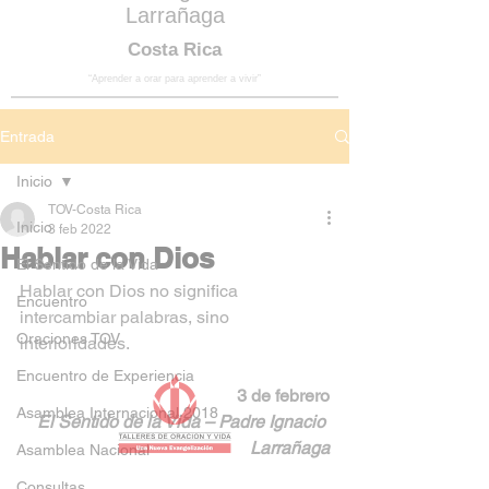
Larrañaga
Costa Rica
“Aprender a orar para aprender a vivir”
Entrada
Inicio
TOV-Costa Rica
Inicio
3 feb 2022
Hablar con Dios
El Sentido de la Vida
Hablar con Dios no significa 
Encuentro
intercambiar palabras, sino 
Oraciones TOV
interioridades.
Encuentro de Experiencia
3 de febrero
Asamblea Internacional 2018
El Sentido de la Vida – Padre Ignacio 
Larrañaga
Asamblea Nacional
Consultas