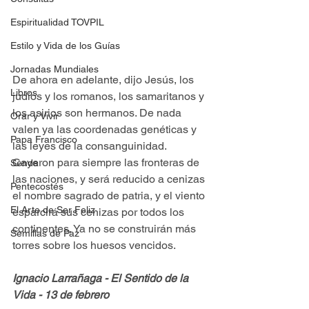
Espiritualidad TOVPIL
Estilo y Vida de los Guías
Jornadas Mundiales
De ahora en adelante, dijo Jesús, los 
Libros
judíos y los romanos, los samaritanos y 
los asirios son hermanos. De nada 
Orar y Vivir
valen ya las coordenadas genéticas y 
Papa Francisco
las leyes de la consanguinidad. 
Cayeron para siempre las fronteras de 
Senda
las naciones, y será reducido a cenizas 
Pentecostés
el nombre sagrado de patria, y el viento 
El Arte de Ser Feliz
esparcirá sus cenizas por todos los 
continentes. Ya no se construirán más 
Semillas de Paz
torres sobre los huesos vencidos.  
Ignacio Larrañaga - El Sentido de la 
Vida - 13 de febrero 