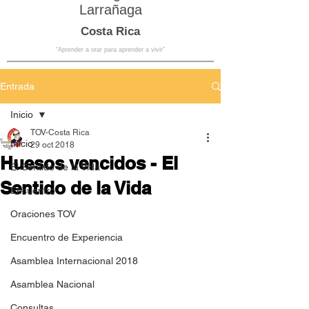
Larrañaga
Costa Rica
“Aprender a orar para aprender a vivir”
Entrada
Inicio
TOV-Costa Rica
Inicio
29 oct 2018
Huesos vencidos - El
El Sentido de la Vida
Sentido de la Vida
Encuentro
Oraciones TOV
Encuentro de Experiencia
Asamblea Internacional 2018
Asamblea Nacional
Consultas