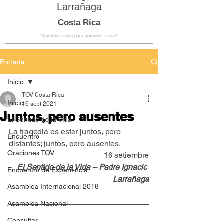
Larrañaga
Costa Rica
“Aprender a orar para aprender a vivir”
Entrada
Inicio
TOV-Costa Rica
Inicio
16 sept 2021
Juntos, pero ausentes
El Sentido de la Vida
La tragedia es estar juntos, pero 
Encuentro
distantes; juntos, pero ausentes.
Oraciones TOV
16 setiembre
El Sentido de la Vida – Padre Ignacio 
Encuentro de Experiencia
Larrañaga
Asamblea Internacional 2018
Asamblea Nacional
Consultas