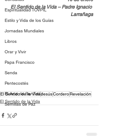
El Sentido de la Vida – Padre Ignacio 
Espiritualidad TOVPIL
Larrañaga
Estilo y Vida de los Guías
Jornadas Mundiales
Libros
Orar y Vivir
Papa Francisco
Senda
Pentecostés
El Arte de Ser Feliz
El Sentido de la Vida
Jesús
Cordero
Revelación
El Sentido de la Vida
Semillas de Paz