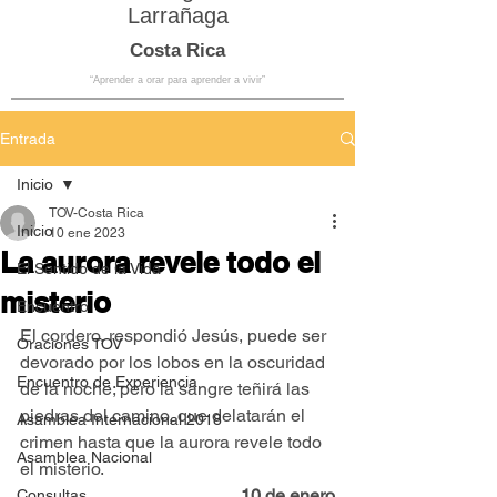
Larrañaga
Costa Rica
“Aprender a orar para aprender a vivir”
Entrada
Inicio
TOV-Costa Rica
Inicio
10 ene 2023
La aurora revele todo el
El Sentido de la Vida
misterio
Encuentro
El cordero, respondió Jesús, puede ser 
Oraciones TOV
devorado por los lobos en la oscuridad 
Encuentro de Experiencia
de la noche; pero la sangre teñirá las 
piedras del camino, que delatarán el 
Asamblea Internacional 2018
crimen hasta que la aurora revele todo 
Asamblea Nacional
el misterio.
10 de enero
Consultas