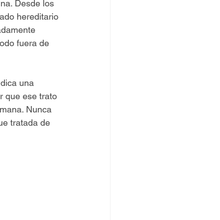
ina. Desde los 
ado hereditario 
radamente 
todo fuera de 
ndica una 
r que ese trato 
humana. Nunca 
e tratada de 