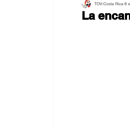
TOV-Costa Rica
8 
Asamblea Internacional 2018
La encan
Estilo y Vida de los Guías
Pentecostés
El Arte de S