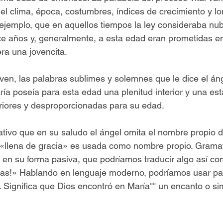
l clima, época, costumbres, índices de crecimiento y lo
ejemplo, que en aquellos tiempos la ley consideraba nubi
e años y, generalmente, a esta edad eran prometidas en
ra una jovencita.
oven, las palabras sublimes y solemnes que le dice el án
ía poseía para esta edad una plenitud interior y una est
iores y desproporcionadas para su edad.
cativo que en su saludo el ángel omita el nombre propio d
l «llena de gracia» es usada como nombre propio. Grama
to en su forma pasiva, que podríamos traducir algo así c
cias!» Hablando en lenguaje moderno, podríamos usar par
 Significa que Dios encontró en María"" un encanto o si