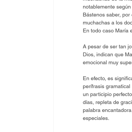
notablemente según e
Bástenos saber, por 
muchachas a los doc
En todo caso María e
A pesar de ser tan j
Dios, indican que Mar
emocional muy super
En efecto, es signifi
perífrasis gramatica
un participio perfec
días, repleta de gra
palabra encantadora.
especiales.