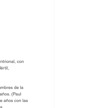
ntrional, con 
rtil, 
umbres de la 
años. (Paul 
e años con las 
a 