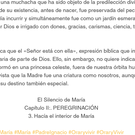
una muchacha que ha sido objeto de la predilección div
 su existencia, antes de nacer, fue preservada del pec
ía incurrir y simultáneamente fue como un jardín esme
r Dios e irrigado con dones, gracias, carismas, ciencia, 
ca que el «Señor está con ella», expresión bíblica que i
aria de parte de Dios. Ello, sin embargo, no quiere indica
formó en una princesa celeste, fuera de nuestra órbita 
sta que la Madre fue una criatura como nosotros, aunqu
su destino también especial.
El Silencio de María
Capítulo II:. PEREGRINACIÓN
3. Hacía el interior de María
María
#María
#PadreIgnacio
#Oraryvivir
#OraryVivir