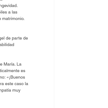
ngevidad. 
les a las 
 matrimonio. 
gel de parte de 
abilidad 
e María. La 
ticalmente es 
omo: «¡Buenos 
a este caso la 
mpatía muy 