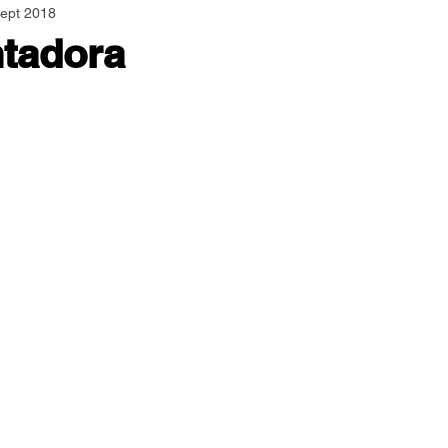
sept 2018
Asamblea Nacional
Consultas
Espiritualidad
tadora
Jornadas Mundiales
Libros
Orar y Vivir
Papa
er Feliz
Semillas de Paz