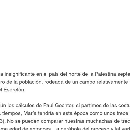
 insignificante en el país del norte de la Palestina septe
ro de la población, rodeada de un campo relativamente fé
el Esdrelón. 
gún los cálculos de Paul Gechter, si partimos de las cost
s tiempos, María tendría en esta época como unos trece 
143). No se pueden comparar nuestras muchachas de trec
a edad de entonces. La parábola del proceso vital varí