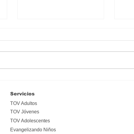
III Estación: Jesús es
I Es
condenado a muerte por el
Huer
Sanedrín
Servicios
TOV Adultos
TOV Jóvenes
TOV Adolescentes
Evangelizando Niños