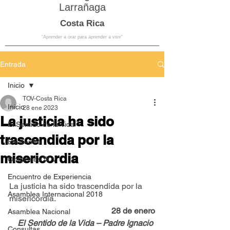
Larrañaga
Costa Rica
“Aprender a orar para aprender a vivir”
Entrada
Inicio
TOV-Costa Rica
Inicio
28 ene 2023
La justicia ha sido
El Sentido de la Vida
trascendida por la
Encuentro
misericordia
Oraciones TOV
Encuentro de Experiencia
La justicia ha sido trascendida por la 
Asamblea Internacional 2018
misericordia.
28 de enero
Asamblea Nacional
El Sentido de la Vida – Padre Ignacio 
Consultas